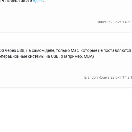
erPC можно найти
здесь
.
Chuck R
23 окт '14 в 
OS через USB, на самом деле, только Mac, которые не поставляются
операционные системы на USB. (Например, МВА)
Brandon Rogers
23 окт '14 в 