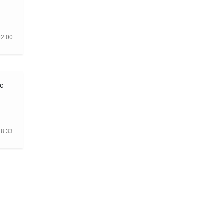
02:00
 с
18:33