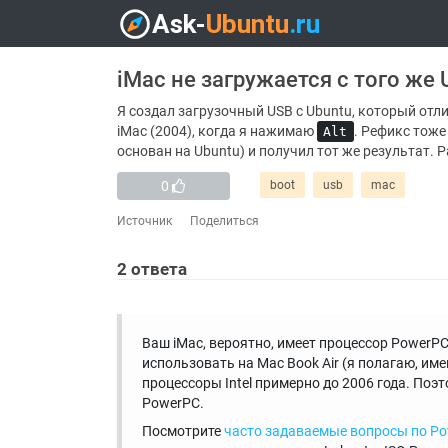
iMac не загружается с того же 
Я создал загрузочный USB с Ubuntu, который отли
iMac (2004), когда я нажимаю
. Рефикс тоже
Alt
основан на Ubuntu) и получил тот же результат. 
0
boot
usb
mac
Источник
Поделиться
2
ответа
Ваш iMac, вероятно, имеет процессор PowerPC
использовать на Mac Book Air (я полагаю, им
процессоры Intel примерно до 2006 года. Поэт
PowerPC.
Посмотрите
часто задаваемые вопросы по Pow