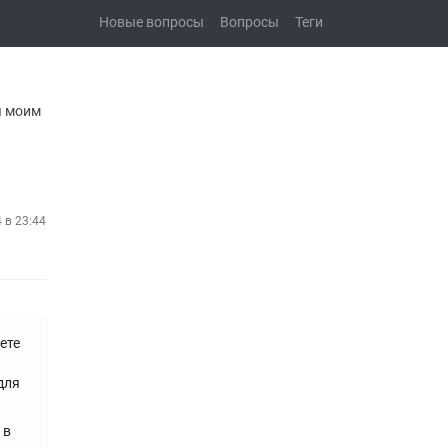
Новые вопросы
Вопросы
Теги
я моим
4 в 23:44
ете
для
 в