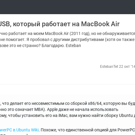
USB, который работает на MacBook Air
чно работает на моем MacBook Air (2011 год), но не обнаруживаетс
 не помогает. Я пробовал с другими дистрибутивами (хотя он также
Разве это не странно? Благодарю. Esteban
EstebanTet
22 окт '1
, что делает его несовместимым со сборкой x86/64, которую вы буд
енно это означает MBA). Apple даже не начала использовать
ому, чтобы установить его на iMac, вам нужно найти сборку Ubuntu 
erPC в Ubuntu Wiki
. Похоже, что единственной опцией для PowerPC