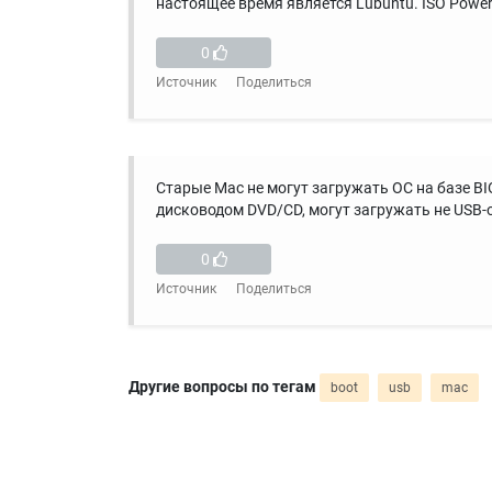
настоящее время является Lubuntu. ISO Pow
0
Источник
Поделиться
Старые Mac не могут загружать ОС на базе BI
дисководом DVD/CD, могут загружать не USB-
0
Источник
Поделиться
Другие вопросы по тегам
boot
usb
mac