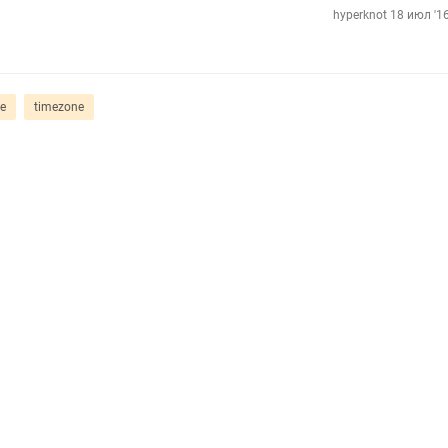
hyperknot
18 июл '16
e
timezone