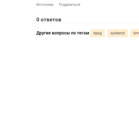
Источник
Поделиться
0
ответов
Другие вопросы по тегам
dpkg
systemd
tim