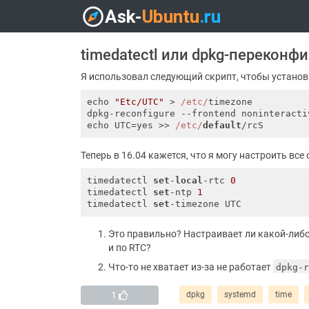
timedatectl или dpkg-переконфи
Я использовал следующий скрипт, чтобы установи
echo 
"Etc/UTC"
 > 
/etc/
timezone

dpkg-reconfigure --frontend noninteractiv
echo UTC=yes >> 
/etc/
default
Теперь в 16.04 кажется, что я могу настроить все 
timedatectl 
set
-
local
-rtc 
0
timedatectl 
set
-ntp 
1
timedatectl 
set
Это правильно? Настраивает ли какой-либо
и по RTC?
Что-то не хватает из-за не работает
dpkg-r
1
dpkg
systemd
time