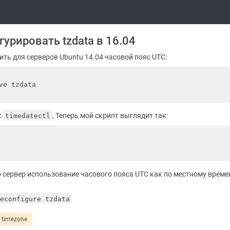
гурировать tzdata в 16.04
ть для серверов Ubuntu 14.04 часовой пояс UTC:
e tzdata

с
, Теперь мой скрипт выглядит так:
timedatectl
 сервер использование часового пояса UTC как по местному времен
econfigure tzdata
timezone