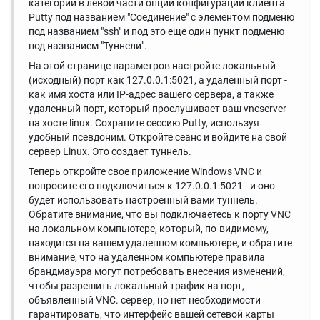
категорий в левой части опций конфигурации клиента
Putty под названием "Соединение" с элементом подменю
под названием "ssh" и под это еще один пункт подменю
под названием "Туннели".
На этой странице параметров настройте локальный
(исходный) порт как 127.0.0.1:5021, а удаленный порт -
как имя хоста или IP-адрес вашего сервера, а также
удаленный порт, который прослушивает ваш vncserver
на хосте linux. Сохраните сессию Putty, используя
удобный псевдоним. Откройте сеанс и войдите на свой
сервер Linux. Это создает туннель.
Теперь откройте свое приложение Windows VNC и
попросите его подключиться к 127.0.0.1:5021 - и оно
будет использовать настроенный вами туннель.
Обратите внимание, что вы подключаетесь к порту VNC
на локальном компьютере, который, по-видимому,
находится на вашем удаленном компьютере, и обратите
внимание, что на удаленном компьютере правила
брандмауэра могут потребовать внесения изменений,
чтобы разрешить локальный трафик на порт,
объявленный VNC. сервер, но нет необходимости
гарантировать, что интерфейс вашей сетевой карты