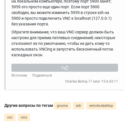
на локальном компьютере, поэтому порт 5900 занят;
5959 это просто еще один порт. Если порт 5900
свободен, вы можете изменить 5959 в строке ssh на
5900 и просто подключить VNC к localhost (127.0.0.1)
без указания порта.
Обратите внимание, что ваш VNC-сервер должен быть
настроен для приема петлевых соединений; некоторые
отклоняют их по умолчанию, чтобы не дать кому-то
использовать VNCing и запустить бесконечный поток
каскадных окон.
0
Источник
Поделиться
Charles Boling
17 июл '15 в 03:11
Другие вопросы по тегам
gnome
ssh
remote-desktop
vnc
vino