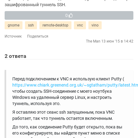
зашифрованный туннель SSH.
0
gnome
ssh
remote-desktop
vnc
vino
Источник
Поделиться
The Man
13 июн '15 в 14:42
2
ответа
Перед подключением к VNC я использую клиент Putty (
https://www.chiark.greenend.org.uk/~sgtatham/putty/latest.ht
чтобы создать SSH-соединение с моего ноутбука
Windows на удаленный сервер Linux, и настроить
туннель, используя это.
Я оставляю этот сеанс ssh запущенным, пока VNC
работает, так что туннель остается включенным.
До того, как соединение Putty будет открыто, пока вы
его конфигурируете, вы найдете пункт меню в списке