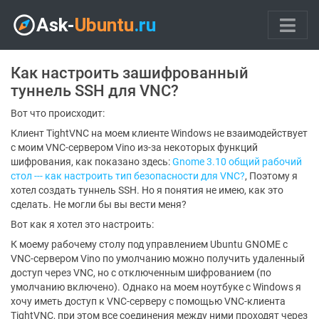
Как настроить зашифрованный
туннель SSH для VNC?
Вот что происходит:
Клиент TightVNC на моем клиенте Windows не взаимодействует
с моим VNC-сервером Vino из-за некоторых функций
шифрования, как показано здесь:
Gnome 3.10 общий рабочий
стол --- как настроить тип безопасности для VNC?
, Поэтому я
хотел создать туннель SSH. Но я понятия не имею, как это
сделать. Не могли бы вы вести меня?
Вот как я хотел это настроить:
К моему рабочему столу под управлением Ubuntu GNOME с
VNC-сервером Vino по умолчанию можно получить удаленный
доступ через VNC, но с отключенным шифрованием (по
умолчанию включено). Однако на моем ноутбуке с Windows я
хочу иметь доступ к VNC-серверу с помощью VNC-клиента
TightVNC, при этом все соединения между ними проходят через