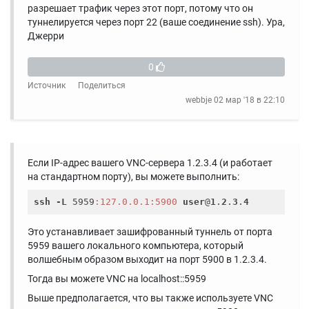
разрешает трафик через этот порт, потому что он
туннелируется через порт 22 (ваше соединение ssh). Ура,
Джерри
0
Источник
Поделиться
webbje
02 мар '18 в 22:10
Если IP-адрес вашего VNC-сервера 1.2.3.4 (и работает
на стандартном порту), вы можете выполнить:
ssh
-L
 5959
:127.0.0.1
:5900
user
@
1
.
2
.
3
.
4
Это устанавливает зашифрованный туннель от порта
5959 вашего локального компьютера, который
волшебным образом выходит на порт 5900 в 1.2.3.4.
Тогда вы можете VNC на localhost::5959
Выше предполагается, что вы также используете VNC