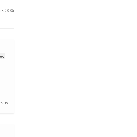
5 в 23:35
nv
05:05