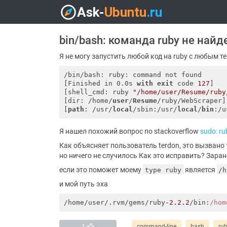
bin/bash: команда ruby ​​не найд
Я не могу запустить любой код на ruby ​​с любым
/bin/bash: ruby: command not found

[Finished in 0.0s 
with
exit
 code 
127
]

[shell_cmd: ruby 
"/home/user/Resume/ruby
[dir: /home/
user
/
Resume
/ruby/WebScraper]

[
path
: /usr/
local
/sbin:/usr/
local
/
bin
:/u
Я нашел похожий вопрос по stackoverflow
sudo: r
Как объясняет пользователь terdon, это вызвано т
но ничего не случилось Как это исправить? Заран
если это поможет моему
является
type ruby
/h
и мой путь эха
/home/user/.rvm/gems/ruby
-2.2
.2
/bin:
/hom
1
command-line
bash
ru