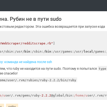
ена. Рубин не в пути sudo
 текстовым редактором. Эта ошибка возвращается при запуске кода
/WebScraper/redditscrape.rb"
]

sr/sbin:/usr/
bin
:/sbin:/
bin
:/usr/games:/usr/
local
/games:
uby: команда не найдена после ssh
ем, что ruby ​​не находится на пути sudo. Поэтому я попытался
type
ее спасибо!
ome/user/.rvm/rubies/ruby-2.2.2/bin/ruby
e/u
ser/.rvm/gems/ruby
-2.2
.2
@global/bin:
/home/u
ser/.rvm/r
by
paths