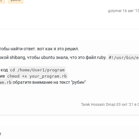
golymer
16 авг '1
тобы найти ответ. вот как я это решил.
ой shibang, чтобы ubuntu знала, что это файл ruby.
#!/usr/bin/e
 код
cd /home/User1/program
тив
chmod +x your_program.rb
обратите внимание на текст "рубин"
am.rb
Tarek Hossain Dinaji
03 окт '21 в 
?